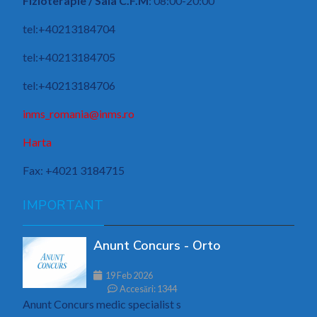
Fizioterapie / Sala C.F.M
: 08:00-20:00
tel:+40213184704
tel:+40213184705
tel:+40213184706
inms_romania@inms.ro
Harta
Fax: +4021 3184715
IMPORTANT
Anunt Concurs - Orto
19 Feb 2026
Accesări: 1344
Anunt Concurs medic specialist s