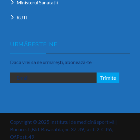
Ministerul Sanatatii
RUTI
URMĂRESTE-NE
Daca vrei sa ne urmărești, abonează-te
Copyright © 2025 Institutul de medicină sportivă |
Bucuresti,Bld. Basarabia, nr. 37-39, sect. 2, C.P.6,
Of.Post. 49