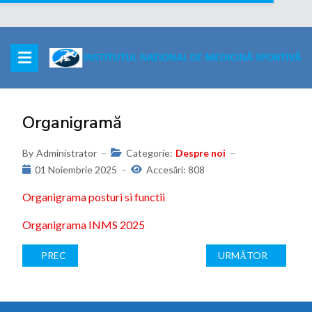
Organigramă
By
Administrator
Categorie:
Despre noi
01 Noiembrie 2025
Accesări: 808
Organigrama posturi si functii
Organigrama INMS 2025
ARTICOL PRECEDENT: REGULAMENT DE ORGANIZARE SI 
ARTICOLUL URMĂTO
PREC
URMĂTOR