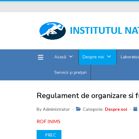
Acasă
Despre noi
Laborato
Servicii și prețuri
Regulament de organizare si f
By
Administrator
Categorie:
Despre noi
ROF INMS
ARTICOL PRECEDENT: LEGISLAȚIE
PREC