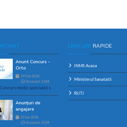
ORTANT
LINK-URI
RAPIDE
Anunt Concurs -
INMS Acasa
Orto
19 Feb 2026
Ministerul Sanatatii
Accesări: 1334
Concurs medic specialist s
RUTI
Anunțuri de
angajare
19 Ian 2026
Accesări: 1534