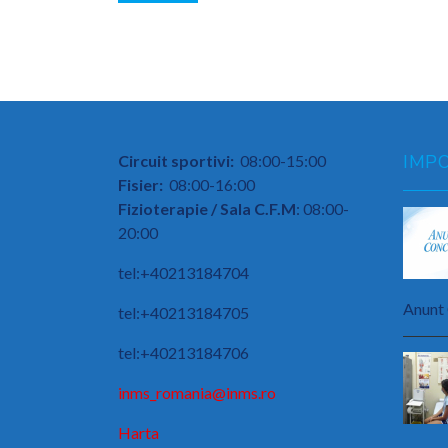
IMP
Circuit sportivi:
08:00-15:00
Fisier:
08:00-16:00
Fizioterapie / Sala C.F.M
: 08:00-
20:00
tel:+40213184704
Anunt 
tel:+40213184705
tel:+40213184706
inms_romania@inms.ro
Harta