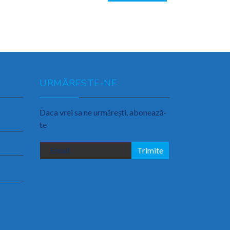
URMĂRESTE-NE
Daca vrei sa ne urmărești, abonează-
te